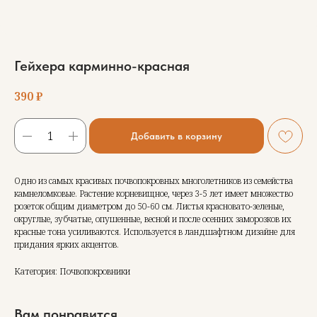
Гейхера карминно-красная
390
₽
Добавить в корзину
Одно из самых красивых почвопокровных многолетников из семейства
камнеломковые. Растение корневищное, через 3-5 лет имеет множество
розеток общим диаметром до 50-60 см. Листья красновато-зеленые,
округлые, зубчатые, опушенные, весной и после осенних заморозков их
красные тона усиливаются. Используется в ландшафтном дизайне для
придания ярких акцентов.
Категория: Почвопокровники
Вам понравится