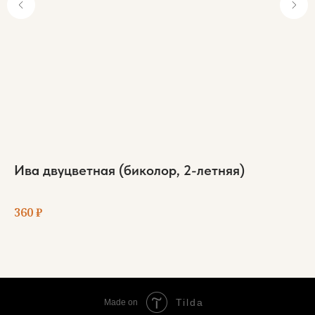
Ива двуцветная (биколор, 2-летняя)
С
Выд
360
₽
59
Tilda
Made on