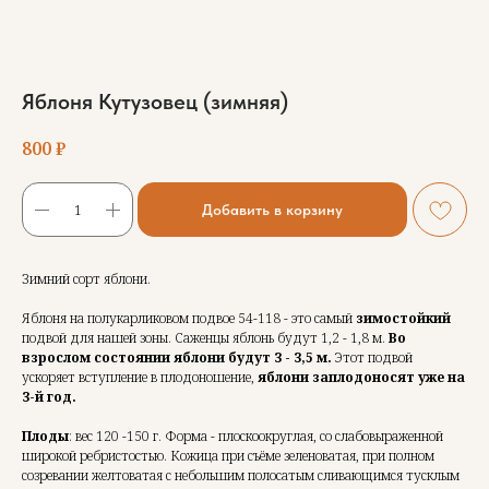
Яблоня Кутузовец (зимняя)
800
₽
Добавить в корзину
Зимний сорт яблони.
Яблоня на полукарликовом подвое 54-118 - это самый
зимостойкий
подвой для нашей зоны. Саженцы яблонь будут 1,2 - 1,8 м.
Во
взрослом состоянии яблони будут 3 - 3,5 м.
Этот подвой
ускоряет вступление в плодоношение,
яблони заплодоносят уже на
3-й год.
Плоды
: вес 120 -150 г. Форма - плоскоокруглая, со слабовыраженной
широкой ребристостью. Кожица при съёме зеленоватая, при полном
созревании желтоватая с небольшим полосатым сливающимся тусклым