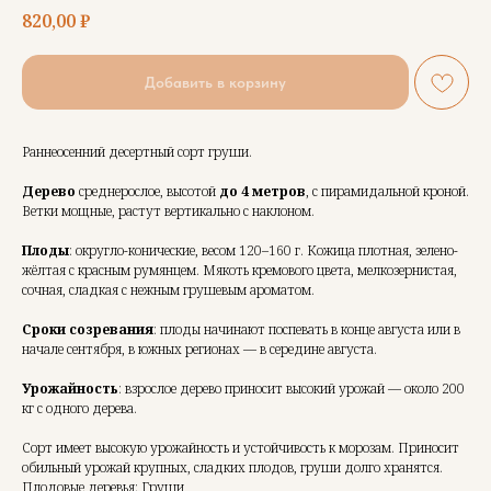
820,00
₽
Добавить в корзину
Раннеосенний десертный сорт груши.
Дерево
среднерослое, высотой
до 4 метров
, с пирамидальной кроной.
Ветки мощные, растут вертикально с наклоном.
Плоды
: округло-конические, весом 120–160 г. Кожица плотная, зелено-
жёлтая с красным румянцем. Мякоть кремового цвета, мелкозернистая,
сочная, сладкая с нежным грушевым ароматом.
Сроки созревания
: плоды начинают поспевать в конце августа или в
начале сентября, в южных регионах — в середине августа.
Урожайность
: взрослое дерево приносит высокий урожай — около 200
кг с одного дерева.
Сорт имеет высокую урожайность и устойчивость к морозам. Приносит
обильный урожай крупных, сладких плодов, груши долго хранятся.
Плодовые деревья: Груши