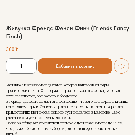
Живучка Френдс Фенси Финч (Friends Fancy
Finch)
360
₽
Добавить в корзину
Растение с изысканными цветами, которые напоминают перья
тропической птицы. Оно поражает разнообразием окраски, включая
оттенки золотого, оранжевого и бордового.
В период цветения создается впечатление, что веточки покрыты мягким
покрывалом перьев. Соцветия ярких цветов возвышаются на коротких
прямостоячих цветоносах пышной густой шапкой в мае-июне. Само
растение радует глаз с весны до осени.
Живучка обладает компактной формой и достигает высоты до 15 см,
что делает её идеальным выбором для контейнеров и каменистых
клумб.