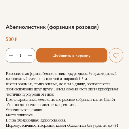
Абелиолистник (форзиция розовая)
500
₽
Добавить в корзину
Розовоцветная форма абелиолистника двурядного. Это раскидистый
листопадный кустарник высотой и шириной 1,5 м.
Листья овальные, тёмно-зелёные, до 8 см в длину, располагаются
противоположно друг другу. Летом нижняя часть листа приобретает
частично пурпурный оттенок.
Цветки ароматные, мелкие, светло-розовые, собраны в кисти. Цветёт
обильно до появления листьев в апреле-мае.
Условия выращивания:
Место солнечное.
Почва плодородная, дренированная.
Морозоустойчивость хорошая, может обходиться без укрытия до –34