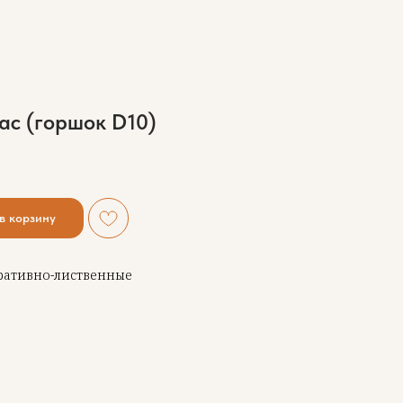
ас (горшок D10)
в корзину
ративно-лиственные