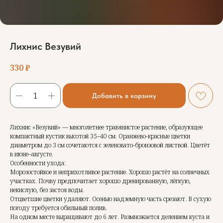
Лихнис Везувий
330
₽
Добавить в корзину
Лихнис «Везувий» — многолетнее травянистое растение, образующее
компактный кустик высотой 35–40 см. Оранжево-красные цветки
диаметром до 3 см сочетаются с зеленовато-бронзовой листвой. Цветёт
в июне–августе.
Особенности ухода:
Морозостойкое и неприхотливое растение. Хорошо растёт на солнечных
участках. Почву предпочитает хорошо дренированную, лёгкую,
некислую, без застоя воды.
Отцветшие цветки удаляют. Осенью надземную часть срезают. В сухую
погоду требуется обильный полив.
На одном месте выращивают до 6 лет. Размножается делением куста и