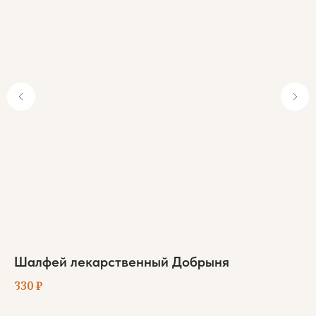
м)
Шалфей лекарственный Добрыня
И
330
₽
35