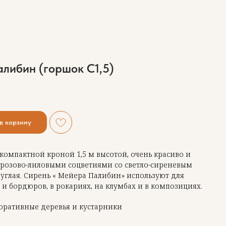
либин (горшок C1,5)
в корзину
компактной кроной 1,5 м высотой, очень красиво и
 розово-лиловыми соцветиями со светло-сиреневым
руглая. Сирень « Мейера Палибин» используют для
и бордюров, в рокариях, на клумбах и в композициях.
оративные деревья и кустарники