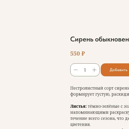
Сирень обыкновен
₽
550
Добавить 
Пестролистный сорт сирен
формирует густую, раскид
Листья:
тёмно-зелёные с з
напоминающими раскраску л
течение всего сезона, что
цветения.