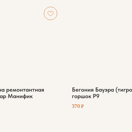
а ремонтантная
Бегония Бауэра (тигр
ар Манифик
горшок Р9
370
₽