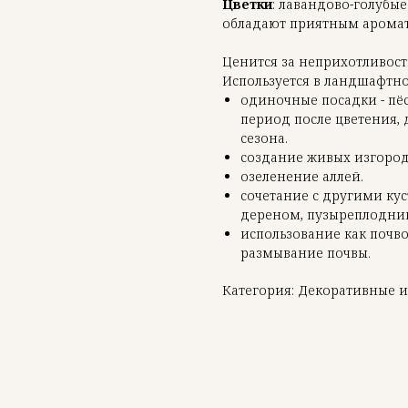
Цветки
: лавандово-голубые
обладают приятным аромат
Ценится за неприхотливост
Используется в ландшафтн
одиночные посадки - пёс
период после цветения, 
сезона.
создание живых изгород
озеленение аллей.
сочетание с другими ку
дереном, пузыреплодни
использование как почв
размывание почвы.
Категория: Декоративные 