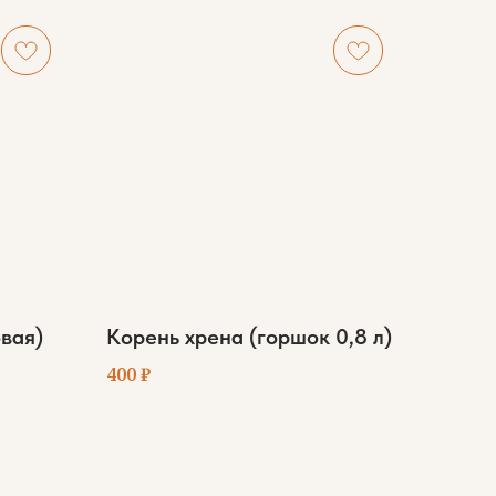
овая)
Корень хрена (горшок 0,8 л)
400
₽