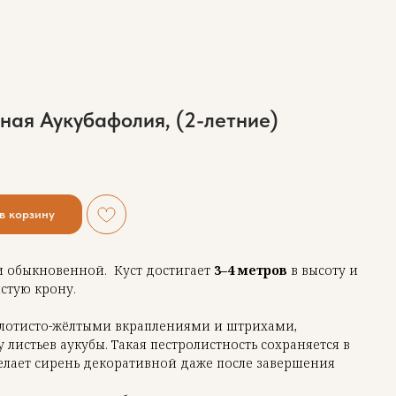
ная Аукубафолия, (2-летние)
в корзину
и обыкновенной. Куст достигает
3–4 метров
в высоту и
истую крону.
олотисто-жёлтыми вкраплениями и штрихами,
истьев аукубы. Такая пестролистность сохраняется в
 делает сирень декоративной даже после завершения