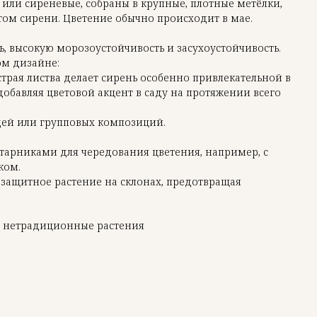
 или сиреневые, собраны в крупные, плотные метёлки,
ом сирени. Цветение обычно происходит в мае.
ь, высокую морозоустойчивость и засухоустойчивость.
ом дизайне:
трая листва делает сирень особенно привлекательной в
добавляя цветовой акцент в саду на протяжении всего
ей или групповых композиций.
старниками для чередования цветения, например, с
ком.
озащитное растение на склонах, предотвращая
и нетрадиционные растения