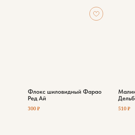
Флокс шиловидный Фарао
Малин
Ред Ай
Дельб
300
₽
510
₽