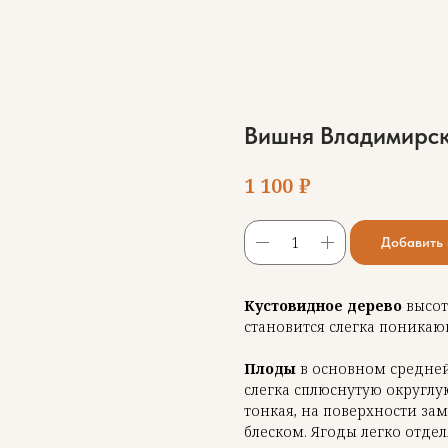
Вишня Владимирс
₽
1 100
Добавить 
Кустовидное дерево
высот
становится слегка поника
Плоды
в основном средней
слегка сплюснутую округл
тонкая, на поверхности за
блеском. Ягоды легко отдел