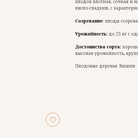
плодов плотная, сочная и 
кисло-сладкий, с характерн
Созревание
: плоды созрев
Урожайность:
до 25 кг с од
Достоинства сорта:
хорошая
высокая урожайность, кру
Плодовые деревья: Вишни