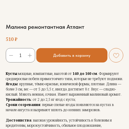
Малина ремонтантная Атлант
510
₽
Добавить в корзину
Кусты
мощные, компактные, высотой от
140 до 160 см
. Формируют
среднерослые побеги прямостоячего типа, которые не требуют подвязки.
Ягоды
: крупные, тёмно-красные, конической формы, плотные. Длина —
более 3 см, вес — от 5 до 5,5 г, иногда достигает 8 г. Вкус — сладко-
кислый. Мякоть нежная, сочная. Имеет выраженный малиновый аромат.
Урожайность
: от 2 до 2,5 кг ягод с куста;
Сроки созревания
: первые спелые ягоды появляются на кустах в
начале августа и вызревают вплоть до осенних заморозков.
Достоинства
: высокая урожайность, устойчивость к болезням и
вредителям, морозоустойчивость, обильное плодоношение,