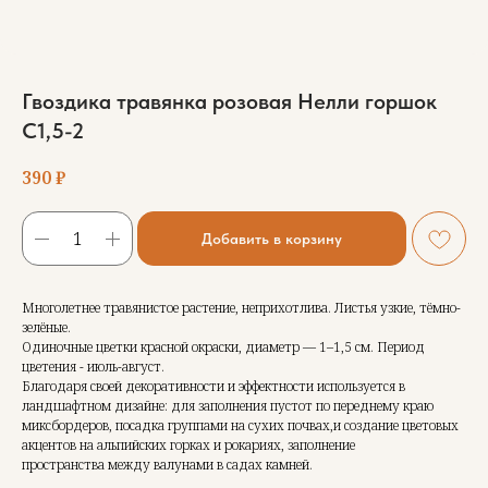
Гвоздика травянка розовая Нелли горшок
С1,5-2
390
₽
Добавить в корзину
Многолетнее травянистое растение, неприхотлива. Листья узкие, тёмно-
зелёные.
Одиночные цветки красной окраски, диаметр — 1–1,5 см. Период
цветения - июль-август.
Благодаря своей декоративности и эффектности используется в
ландшафтном дизайне: для заполнения пустот по переднему краю
миксбордеров, посадка группами на сухих почвах,и создание цветовых
акцентов на альпийских горках и рокариях, заполнение
пространства между валунами в садах камней.