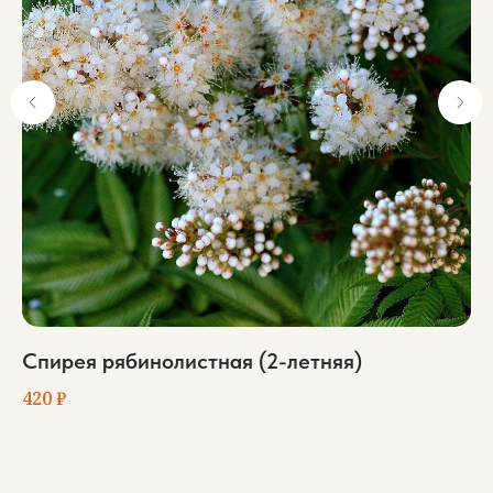
Спирея рябинолистная (2-летняя)
Ф
420
₽
47