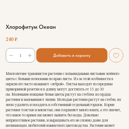
Хлорофитум Океан
240
₽
Добавить в корзину
Многолетнее травянистое растение с копьевидными листьями зелёного
цвета с белыми полосками по краю листа. Из-за этой особенности в
окраске его часто называют «зеброй». Листья выходят из середины
прикорневой розетки и в длину могут достигать от 15 до 30
см. Маленькие изящные белые цветы растут на стеблях из сердца
растения и напоминают лилии. Молодые растения растут на стебле, их
легко удалить и посадить в собственный отдельный горшок. Корни
растения толстые и мясистые, они сохраняют много влаги, а это значит,
что какое-то время оно может выжить без воды. Довольно
неприхотливое растение, и выращивать его не сложно даже для
начинающих любителей комнатного цветоводства. Растение может