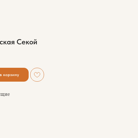
ская Секой
в корзину
ущие