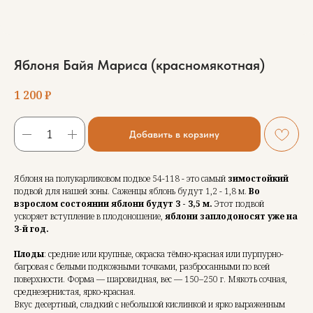
Яблоня Байя Мариса (красномякотная)
1 200
₽
Добавить в корзину
Яблоня на полукарликовом подвое 54-118 - это самый
зимостойкий
подвой для нашей зоны. Саженцы яблонь будут 1,2 - 1,8 м.
Во
взрослом состоянии яблони будут 3 - 3,5 м.
Этот подвой
ускоряет вступление в плодоношение,
яблони заплодоносят уже на
3-й год.
Плоды
: средние или крупные, окраска тёмно-красная или пурпурно-
багровая с белыми подкожными точками, разбросанными по всей
поверхности. Форма — шаровидная, вес — 150–250 г. Мякоть сочная,
среднезернистая, ярко-красная.
Вкус десертный, сладкий с небольшой кислинкой и ярко выраженным